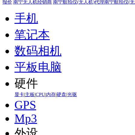
报价
南宁无人机经销商
南宁航拍仪(无人机)代理
南宁航拍仪(无
手机
笔记本
数码相机
平板电脑
硬件
显卡
|
主板
|
CPU
|
内存
|
硬盘
|
光驱
GPS
Mp3
外设