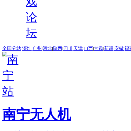
戏
论
坛
全国分站
深圳
|
广州
|
河北
|
陕西
|
四川
|
天津
|
山西
|
甘肃
|
新疆
|
安徽
|
福
南宁无人机