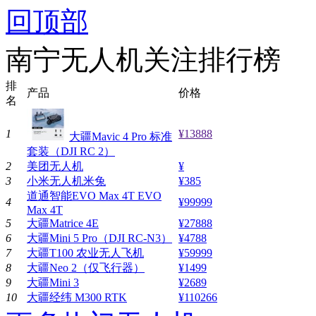
回顶部
南宁无人机关注排行榜
排
产品
价格
名
1
¥13888
大疆Mavic 4 Pro 标准
套装（DJI RC 2）
2
美团无人机
¥
3
小米无人机米兔
¥385
道通智能EVO Max 4T EVO
4
¥99999
Max 4T
5
大疆Matrice 4E
¥27888
6
大疆Mini 5 Pro（DJI RC-N3）
¥4788
7
大疆T100 农业无人飞机
¥59999
8
大疆Neo 2（仅飞行器）
¥1499
9
大疆Mini 3
¥2689
10
大疆经纬 M300 RTK
¥110266