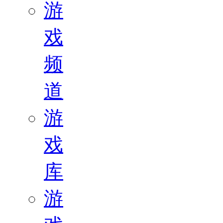
游
戏
频
道
游
戏
库
游