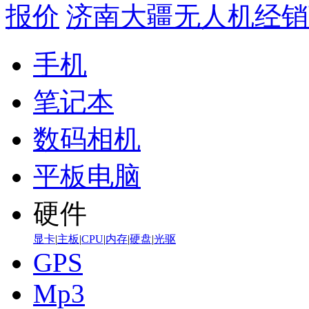
报价
济南大疆无人机经销
手机
笔记本
数码相机
平板电脑
硬件
显卡
|
主板
|
CPU
|
内存
|
硬盘
|
光驱
GPS
Mp3