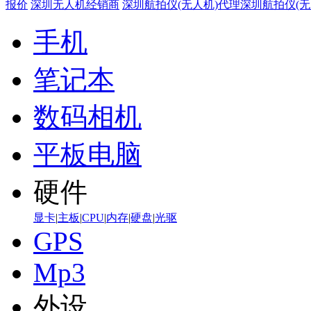
报价
深圳无人机经销商
深圳航拍仪(无人机)代理
深圳航拍仪(无
手机
笔记本
数码相机
平板电脑
硬件
显卡
|
主板
|
CPU
|
内存
|
硬盘
|
光驱
GPS
Mp3
外设