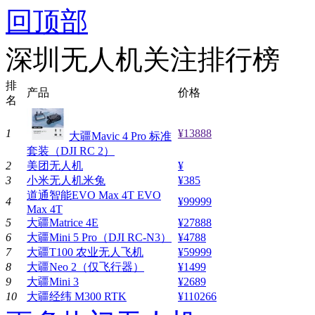
回顶部
深圳无人机关注排行榜
排
产品
价格
名
1
¥13888
大疆Mavic 4 Pro 标准
套装（DJI RC 2）
2
美团无人机
¥
3
小米无人机米兔
¥385
道通智能EVO Max 4T EVO
4
¥99999
Max 4T
5
大疆Matrice 4E
¥27888
6
大疆Mini 5 Pro（DJI RC-N3）
¥4788
7
大疆T100 农业无人飞机
¥59999
8
大疆Neo 2（仅飞行器）
¥1499
9
大疆Mini 3
¥2689
10
大疆经纬 M300 RTK
¥110266