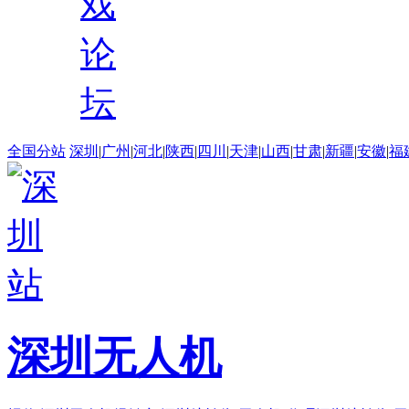
戏
论
坛
全国分站
深圳
|
广州
|
河北
|
陕西
|
四川
|
天津
|
山西
|
甘肃
|
新疆
|
安徽
|
福
深圳无人机