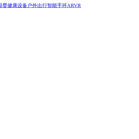
母婴
健康设备
户外出行
智能手环
AR
VR