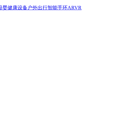
母婴
健康设备
户外出行
智能手环
AR
VR